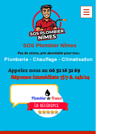
SOS Plombier Nîmes
Pas de stress, prix abordable pour tou
s
Plomberie - Chauffage - Climatisation
Appelez nous au
06 52 16 32 69
Réponse immédiate 7j/7 & 24h/24
Plombier
de
France
La référence