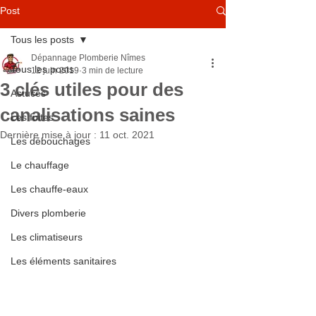
Post
Tous les posts
Dépannage Plomberie Nîmes
Tous les posts
12 juin 2019
3 min de lecture
3 clés utiles pour des
Astuces
canalisations saines
Les fuites
Dernière mise à jour :
11 oct. 2021
Les débouchages
Le chauffage
Les chauffe-eaux
Divers plomberie
Les climatiseurs
Les éléments sanitaires