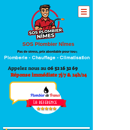
SOS Plombier Nîmes
Pas de stress, prix abordable pour tou
s
Plomberie - Chauffage - Climatisation
Appelez nous au
06 52 16 32 69
Réponse immédiate 7j/7 & 24h/24
Plombier
de
France
La référence