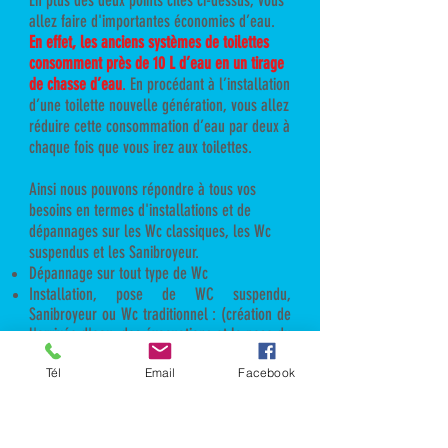
En plus des deux points cités ci-dessus, vous
allez faire d'importantes économies d’eau.
En effet, les anciens systèmes de toilettes
consomment près de 10 L d’eau en un tirage
de chasse d’eau
.
En procédant à l’installation
d’une toilette nouvelle génération, vous allez
réduire cette consommation d’eau par deux à
chaque fois que vous irez aux toilettes.
Ainsi nous pouvons répondre à tous vos
besoins en termes d'installations et de
dépannages sur les Wc classiques, les Wc
suspendus et les Sanibroyeur.
Dépannage sur tout type de Wc
Installation, pose de WC suspendu,
Sanibroyeur ou Wc traditionnel : (création de
l'arrivée d'eau, des évacuations et la pose du
WC)
Remplacement de chasse d'eau
Tél
Email
Facebook
Réparation de fuite sur vos Wc