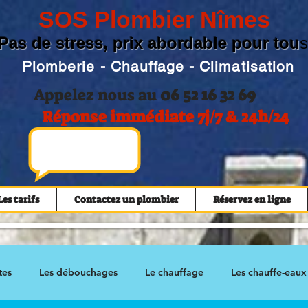
SOS Plombier Nîmes
Pas de stress, prix abordable pour tou
s
Plomberie - Chauffage - Climatisation
Appelez nous au
06 52 16 32 69
Réponse immédiate 7j/7 & 24h/24
Les tarifs
Contactez un plombier
Réservez en ligne
tes
Les débouchages
Le chauffage
Les chauffe-eaux