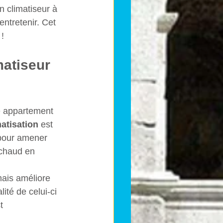
 climatiseur à 
ntretenir. Cet 
 !
matiseur 
e appartement 
matisation
 est 
, pour amener 
r chaud en 
mais améliore 
ité de celui-ci 
t 