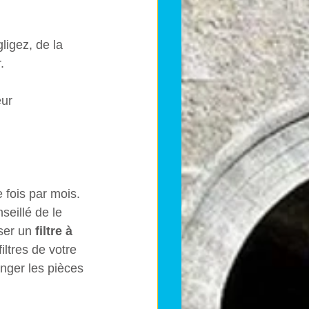
ligez, de la 
.
eur
 fois par mois. 
seillé de le 
ser un 
filtre à 
iltres de votre 
anger les pièces 