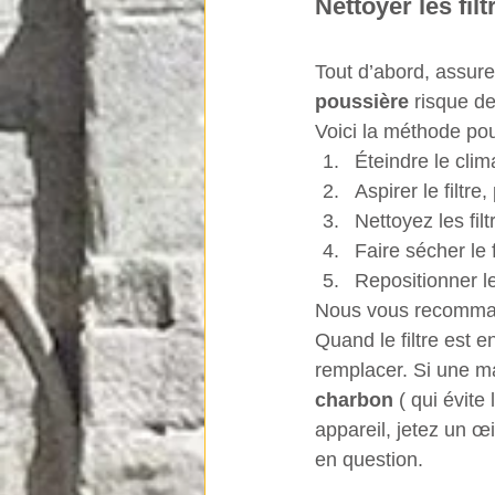
Nettoyer les fil
Tout d’abord, assurez
poussière
 risque de
Voici la méthode pour
Éteindre le clim
Aspirer le filtr
Nettoyez les fi
Faire sécher le f
Repositionner le 
Nous vous recomman
Quand le filtre est e
remplacer. Si une m
charbon
 ( qui évite
appareil, jetez un œi
en question.