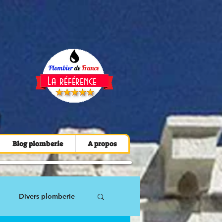
Plombier
de
France
La référence
Blog plomberie
A propos
Divers plomberie