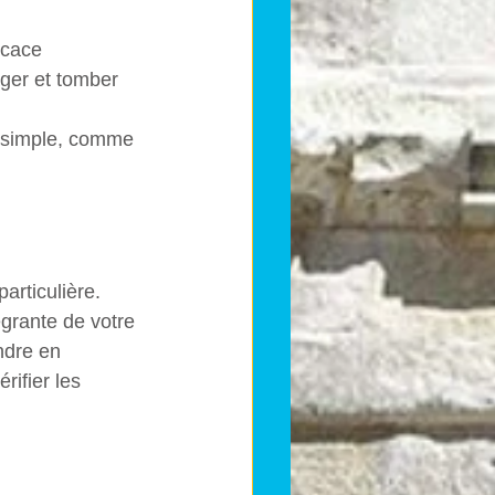
icace
ger et tomber 
s simple, comme 
rticulière. 
égrante de votre 
ndre en 
rifier les