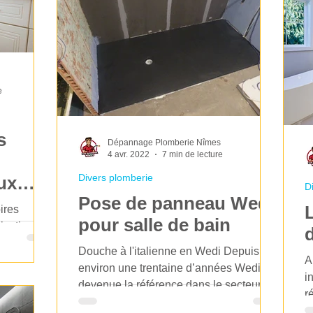
e
s
Dépannage Plomberie Nîmes
4 avr. 2022
7 min de lecture
Divers plomberie
ux
D
Pose de panneau Wedi
ires
pour salle de bain
isation et
sées. Leur
Douche à l'italienne en Wedi Depuis
A
environ une trentaine d’années Wedi est
i
devenue la référence dans le secteur du
r
bien-être et de...
D