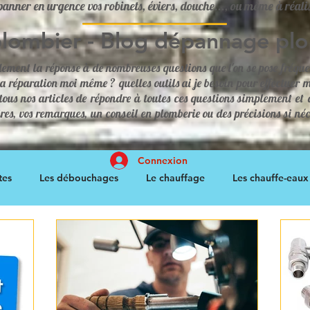
panner en urgence vos robinets, éviers, douche..., ou même à réali
plombier - Blog dépannage pl
dement la réponse à de nombreuses questions que l'on se pose fréqu
la réparation moi même ? quelles outils ai je besoin pour effectuer 
tous nos articles de répondre à toutes ces questions simplement e
es, vos remarques, un conseil en plomberie ou des précisions si néce
Connexion
tes
Les débouchages
Le chauffage
Les chauffe-eaux
 sanitaires