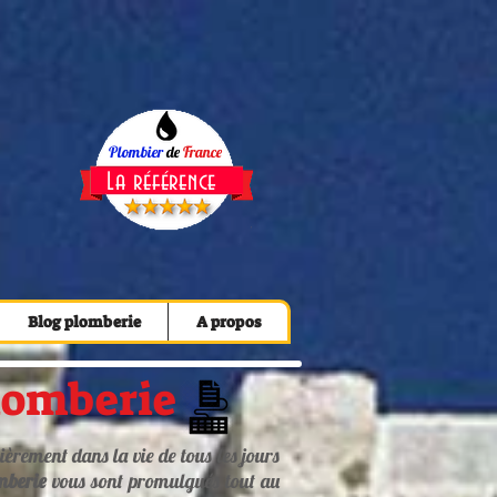
Plombier
de
France
La référence
Blog plomberie
A propos
plomberie
rement dans la vie de tous les jours
mberie
vous sont promulgués tout au