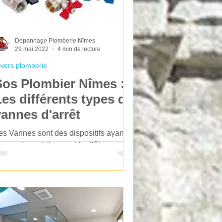
Dépannage Plomberie Nîmes
29 mai 2022
4 min de lecture
ivers plomberie
Sos Plombier Nîmes :
Les différents types de
vannes d'arrêt
es Vannes sont des dispositifs ayant
ne partie mobile capable d’être
anœuvrée. Leur but principal est de
éguler le flux d’un fluide...