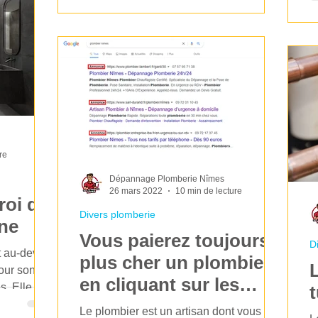
re
Dépannage Plomberie Nîmes
26 mars 2022
10 min de lecture
roi de
Divers plomberie
nne
Vous paierez toujours
D
t au-devant
plus cher un plombier
pour son
en cliquant sur les
s. Elle se
annonces payantes de
Le plombier est un artisan dont vous