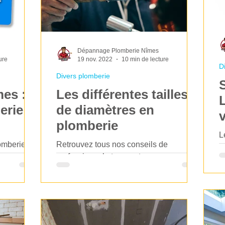
Dépannage Plomberie Nîmes
ure
19 nov. 2022
10 min de lecture
D
Divers plomberie
es :
Les différentes tailles
erie
de diamètres en
plomberie
L
omberie
Retrouvez tous nos conseils de
u
ces
professionnel et nos astuces en
m
ent des
plomberie : Les différentes tailles de
r
...
diamètres en plomberie