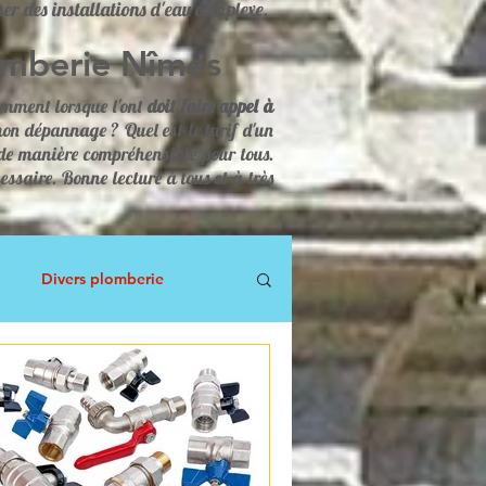
ser des installations d'eau complexe.
omberie Nîmes
emment lorsque l'ont
doit faire appel à
mon dépannage ? Quel est le tarif d'un
t de manière compréhensible pour tous.
ssaire. Bonne lecture à tous et à très
Divers plomberie