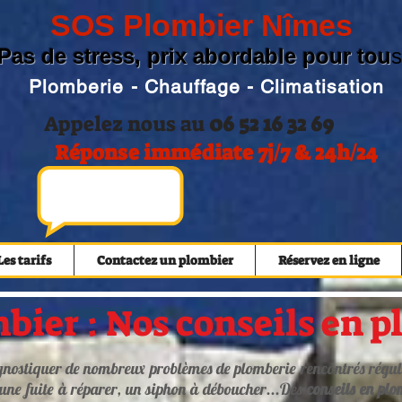
SOS Plombier Nîmes
Pas de stress, prix abordable pour tou
s
Plomberie - Chauffage - Climatisation
Appelez nous au
06 52 16 32 69
Réponse immédiate 7j/7 & 24h/24
Les tarifs
Contactez un plombier
Réservez en ligne
bier : Nos conseils en 
nostiquer de nombreux problèmes de plomberie rencontrés réguliè
ne fuite à réparer, un siphon à déboucher...Des
conseils en plo