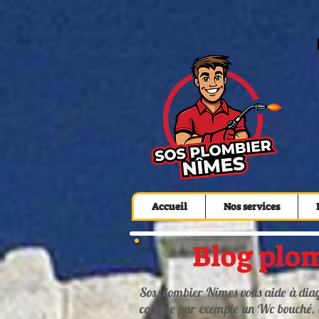
Accueil
Nos services
Blog plom
Sos plombier Nîmes vous aide à diag
comme par exemple un Wc bouché, u