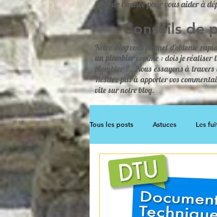
long de l'année pour vous aider à dé
Conseils de 
Notre
blog
vous permet d'obtenir rapi
un plombier
comme : dois je réaliser 
plombier ?...Nous essayons à travers 
Hésitez pas à apporter vos commentair
vite sur notre blog.
Tous les posts
Astuces
Les fui
Les climatiseurs
Les éléments