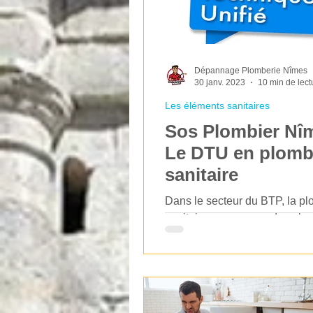
Dépannage Plomberie Nîmes
30 janv. 2023
10 min de lect
Les éléments sanitaires
Sos Plombier Nîm
Le DTU en plomb
sanitaire
Dans le secteur du BTP, la pl
sanitaire occupe une des pla
essentielles lors du déroulem
travaux. Elle répond également