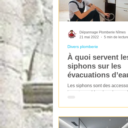
Dépannage Plomberie Nîmes
21 mai 2022
5 min de lectur
Divers plomberie
À quoi servent le
siphons sur les
évacuations d’ea
usées ?
Les siphons sont des accesso
incontournables dans la canal
dans l’évacuation des eaux u
présence est en effet...