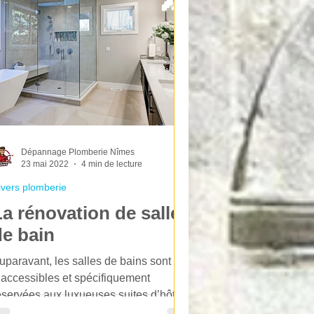
Dépannage Plomberie Nîmes
23 mai 2022
4 min de lecture
ivers plomberie
La rénovation de salle
de bain
uparavant, les salles de bains sont
naccessibles et spécifiquement
éservées aux luxueuses suites d’hôtel.
epuis quelques années,...