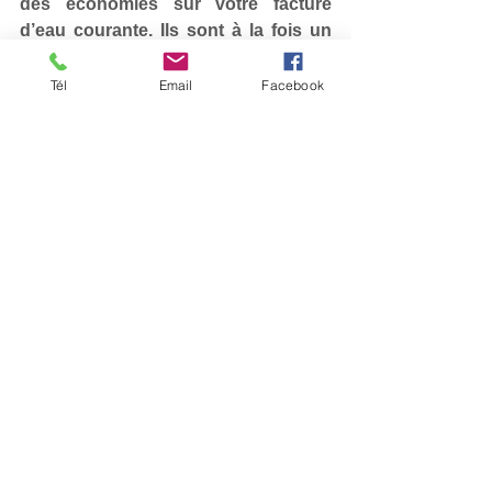
des économies sur votre facture 
d’eau courante. Ils sont à la fois un 
atout économique et écologique.
Les sanibroyeurs se déclinent en deux 
Tél
Email
Facebook
grands modèles. Le premier, c’est le 
sanibroyeur adaptable. C’est une sorte 
de boîte collectrice qui se place sur la 
sortie horizontale des WC. Quant au 
second, il s’agit du WC avec broyeur 
intégré. Ce modèle compact et design 
offre un gain de place remarquable pour 
une évacuation irréprochable.
Comment installer un 
sanibroyeur ?
L’installation d’un WC sanibroyeur n’est 
pas une mince affaire. C’est un travail 