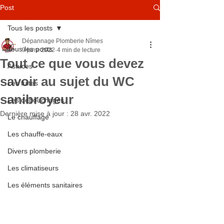
Post
Tous les posts
Dépannage Plomberie Nîmes
Tous les posts
9 janv. 2022
4 min de lecture
Tout ce que vous devez
Astuces
savoir au sujet du WC
Les fuites
sanibroyeur
Les débouchages
Dernière mise à jour :
28 avr. 2022
Le chauffage
Les chauffe-eaux
Divers plomberie
Les climatiseurs
Les éléments sanitaires