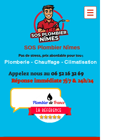
SOS Plombier Nîmes
Pas de stress, prix abordable pour tou
s
Plomberie - Chauffage - Climatisation
Appelez nous au
06 52 16 32 69
Réponse immédiate 7j/7 & 24h/24
Plombier
de
France
La référence