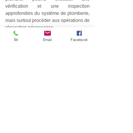
vérification et une inspection 
approfondies du système de plomberie, 
mais surtout procéder aux opérations de 
réparation nécessaires.
Tél
Email
Facebook
Éliminer les mauvaises 
odeurs
Pour éliminer les odeurs d'égout, vous 
pouvez commencer par 
nettoyer les 
canalisations
 et les espaces concernés. 
Actuellement, de nombreux produits de 
nettoyage spécialement conçus pour 
éliminer les dépôts organiques et les 
bactéries sont disponibles sur le 
marché. Les nettoyants enzymatiques 
sont particulièrement efficaces.