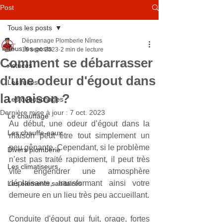
Post
Tous les posts
Dépannage Plomberie Nîmes
Tous les posts
15 sept. 2023
2 min de lecture
Comment se débarrasser
Astuces
d'une odeur d'égout dans
Les fuites
la maison ?
Les débouchages
Dernière mise à jour :
7 oct. 2023
Le chauffage
Au début, une odeur d’égout dans la 
Les chauffe-eaux
maison peut être tout simplement un 
peu gênante. Cependant, si le problème 
Divers plomberie
n’est pas traité rapidement, il peut très 
Les climatiseurs
vite engendrer une atmosphère 
déplaisante, transformant ainsi votre 
Les éléments sanitaires
demeure en un lieu très peu accueillant. 
Conduite d'égout qui fuit, orage, fortes 