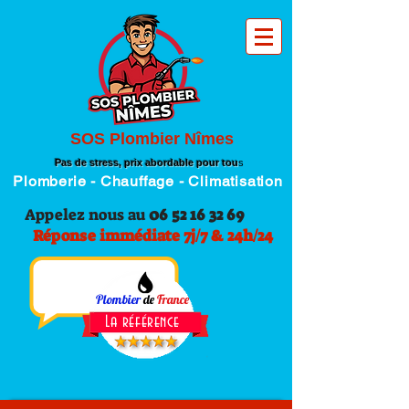
SOS Plombier Nîmes
Pas de stress, prix abordable pour tou
s
Plomberie - Chauffage - Climatisation
Appelez nous au
06 52 16 32 69
Réponse immédiate 7j/7 & 24h/24
Plombier
de
France
La référence