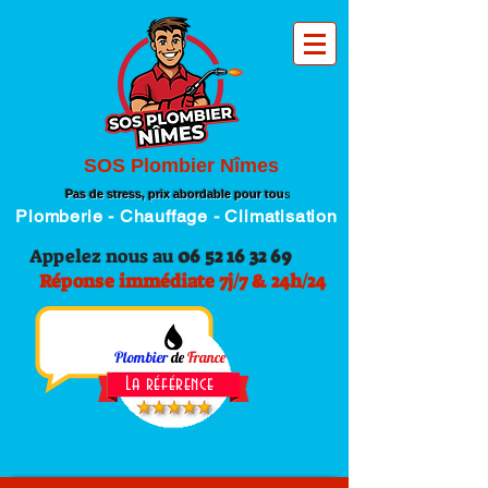
SOS Plombier Nîmes
Pas de stress, prix abordable pour tou
s
Plomberie - Chauffage - Climatisation
Appelez nous au
06 52 16 32 69
Réponse immédiate 7j/7 & 24h/24
Plombier
de
France
La référence