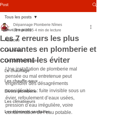
Post
Tous les posts
Dépannage Plomberie Nîmes
Tous les posts
12 mai 2025
4 min de lecture
Les 7 erreurs les plus
Astuces
courantes en plomberie et
Les fuites
comment les éviter
Les débouchages
Une installation de plomberie mal 
Le chauffage
pensée ou mal entretenue peut 
Les chauffe-eaux
engendrer des désagréments 
considérables : fuite invisible sous un 
Divers plomberie
évier, refoulement d’eaux usées, 
Les climatiseurs
pression d’eau irrégulière, voire 
Les éléments sanitaires
contamination de l’eau potable. 