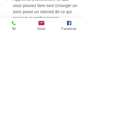
vous pouvez faire seul (changer un 
joint, poser un robinet) de ce qui 
requiert un professionnel 
(modification d’un réseau, 
Tél
Email
Facebook
soudure, installation d’un chauffe-
eau).
Consultez des tutoriels fiables… 
mais n’improvisez jamais sans 
matériel adapté.
Rappel :
 Une erreur sur la plomberie 
encastrée peut nécessiter de casser un 
mur pour être réparée. Faites simple : 
appelez un pro.