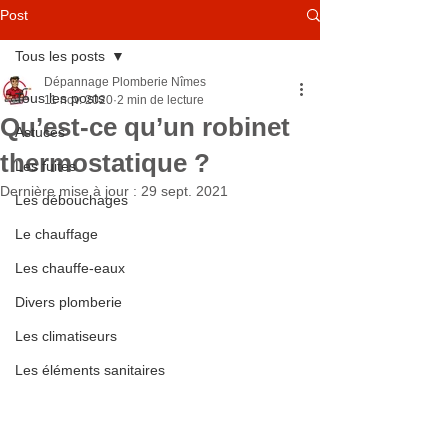
Post
Tous les posts
Dépannage Plomberie Nîmes
Tous les posts
11 nov. 2020
2 min de lecture
Qu’est-ce qu’un robinet
Astuces
thermostatique ?
Les fuites
Dernière mise à jour :
29 sept. 2021
Les débouchages
Le chauffage
Les chauffe-eaux
Divers plomberie
Les climatiseurs
Les éléments sanitaires