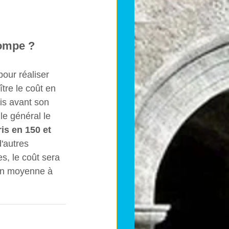
pompe ?
our réaliser 
ître le coût en 
is avant son 
le général le 
s en 150 et 
d'autres 
, le coût sera 
 en moyenne à 