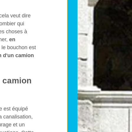
ela veut dire 
ombier qui 
des choses à 
er, 
en 
 le bouchon est 
on d'un camion 
n camion 
e est équipé 
 canalisation, 
urage et un 