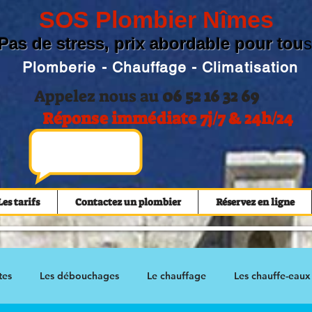
SOS Plombier Nîmes
Pas de stress, prix abordable pour tou
s
Plomberie - Chauffage - Climatisation
Appelez nous au
06 52 16 32 69
Réponse immédiate 7j/7 & 24h/24
Les tarifs
Contactez un plombier
Réservez en ligne
tes
Les débouchages
Le chauffage
Les chauffe-eaux