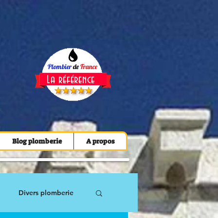
Plombier
de
France
La référence
Blog plomberie
A propos
Divers plomberie