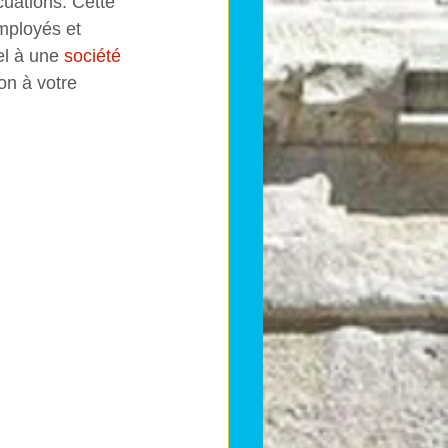
uations. Cette 
mployés et 
el à une 
société 
on à votre 