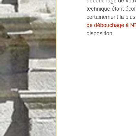
débouchage de votre
technique étant éco
certainement la plus
de débouchage à N
disposition.