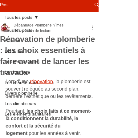
Post
Tous les posts
Dépannage Plomberie Nîmes
Tous les posts
4 févr.
3 min de lecture
Rénovation de plomberie
Astuces
: les choix essentiels à
Les fuites
faire avant de lancer les
Les débouchages
travaux
Le chauffage
Lors d’une 
rénovation
, la plomberie est 
Les chauffe-eaux
souvent reléguée au second plan, 
Divers plomberie
derrière l’esthétique ou les revêtements.
Les climatiseurs
Pourtant, 
les choix faits à ce moment-
Les éléments sanitaires
là conditionnent la durabilité, le 
confort et la sécurité du 
logement
 pour les années à venir.