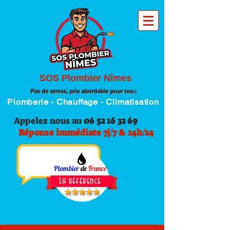
SOS Plombier Nîmes
Pas de stress, prix abordable pour tou
s
Plomberie - Chauffage - Climatisation
Appelez nous au
06 52 16 32 69
Réponse immédiate 7j/7 & 24h/24
Plombier
de
France
La référence