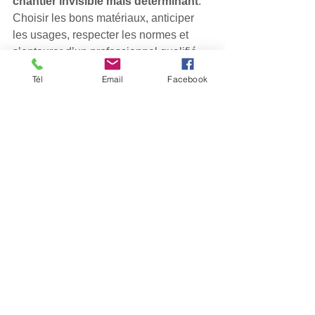
chantier invisible mais déterminant
. 
Choisir les bons matériaux, anticiper 
les usages, respecter les normes et 
s’entourer d’un professionnel qualifié 
permet d’éviter fuites, réparations 
Tél
Email
Facebook
coûteuses et litiges futurs. 
Une plomberie bien conçue, c’est une 
rénovation réussie sur le long terme.
FAQ – Rénovation de 
plomberie
Faut-il refaire la plomberie 
lors d’une rénovation 
complète ?
Oui, surtout dans les logements 
anciens. C’est le moment idéal pour 
sécuriser l’installation. 