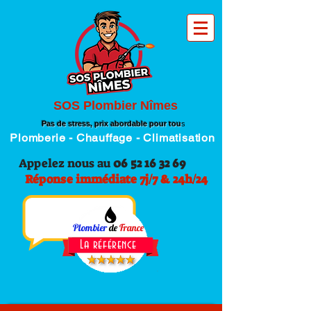
SOS Plombier Nîmes
Pas de stress, prix abordable pour tou
s
Plomberie - Chauffage - Climatisation
Appelez nous au
06 52 16 32 69
Réponse immédiate 7j/7 & 24h/24
Plombier
de
France
La référence