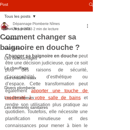
Post
Tous les posts
Dépannage Plomberie Nîmes
Tous les posts
26 juil. 2023
2 min de lecture
Comment changer sa
Astuces
baignoire en douche ?
Les fuites
Changer sa baignoire en douche
 peut 
Les débouchages
être une décision judicieuse, que ce soit 
Le chauffage
pour des raisons de sécurité, 
d’accessibilité, d’esthétique ou 
Les chauffe-eaux
d’espace. Cette transformation peut 
Divers plomberie
également 
apporter une touche de 
Les climatiseurs
modernité à votre salle de bains
 et 
rendre son utilisation plus pratique au 
Les éléments sanitaires
quotidien. Toutefois, elle nécessite une 
planification minutieuse et des 
connaissances pour mener à bien le 