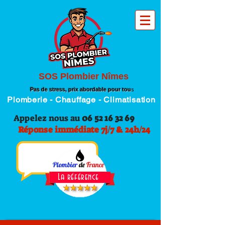
SOS Plombier Nîmes
Pas de stress, prix abordable pour tou
s
Plomberie - Chauffage - Climatisation
Appelez nous au
06 52 16 32 69
Réponse immédiate 7j/7 & 24h/24
Plombier
de
France
La référence