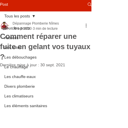
Post
Tous les posts
Dépannage Plomberie Nîmes
Tous les posts
30 oct. 2020
3 min de lecture
Comment réparer une
Astuces
fuite en gelant vos tuyaux
Les fuites
?
Les débouchages
Dernière mise à jour :
30 sept. 2021
Le chauffage
Les chauffe-eaux
Divers plomberie
Les climatiseurs
Les éléments sanitaires