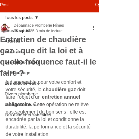
Post
Tous les posts
Dépannage Plomberie Nîmes
Tous les posts
15 oct. 2025
3 min de lecture
Entretien de chaudière
Astuces
gaz : que dit la loi et à
Les fuites
quelle fréquence faut-il le
Les débouchages
faire ?
Le chauffage
Indispensable pour votre confort et 
Les chauffe-eaux
votre sécurité, la 
chaudière gaz
 doit 
Divers plomberie
faire l’objet d’un 
entretien annuel 
Les climatiseurs
obligatoire
. Cette opération ne relève 
pas seulement du bon sens : elle est 
Les éléments sanitaires
encadrée par la loi et conditionne la 
durabilité, la performance et la sécurité 
de votre installation.