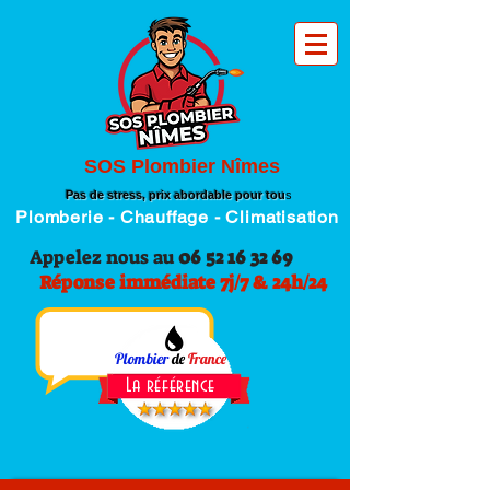
SOS Plombier Nîmes
Pas de stress, prix abordable pour tou
s
Plomberie - Chauffage - Climatisation
Appelez nous au
06 52 16 32 69
Réponse immédiate 7j/7 & 24h/24
Plombier
de
France
La référence