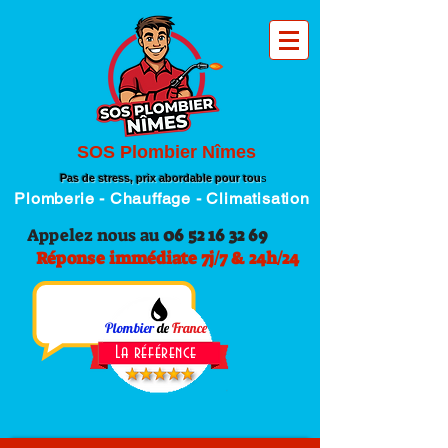
SOS Plombier Nîmes
Pas de stress, prix abordable pour tou
s
Plomberie - Chauffage - Climatisation
Appelez nous au
06 52 16 32 69
Réponse immédiate 7j/7 & 24h/24
Plombier
de
France
La référence