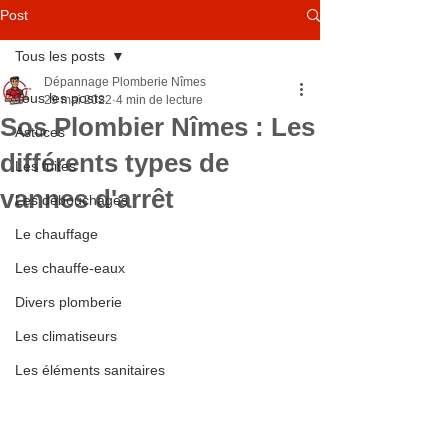
Post
Tous les posts
Dépannage Plomberie Nîmes
Tous les posts
29 mai 2022
4 min de lecture
Sos Plombier Nîmes : Les
Astuces
différents types de
Les fuites
vannes d'arrêt
Les débouchages
Le chauffage
Les chauffe-eaux
Divers plomberie
Les climatiseurs
Les éléments sanitaires