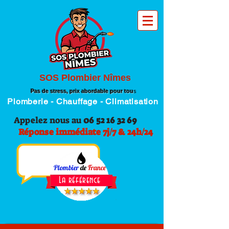
SOS Plombier Nîmes
Pas de stress, prix abordable pour tou
s
Plomberie - Chauffage - Climatisation
Appelez nous au
06 52 16 32 69
Réponse immédiate 7j/7 & 24h/24
Plombier
de
France
La référence