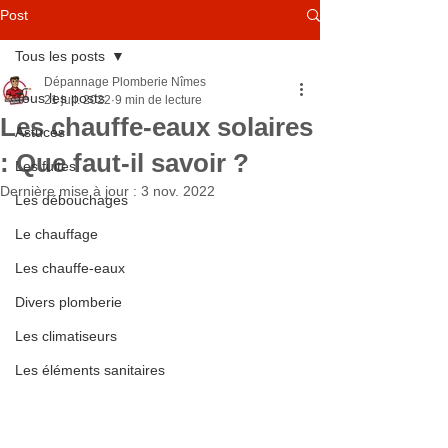
Post
Tous les posts
Dépannage Plomberie Nîmes
Tous les posts
21 juil. 2022
9 min de lecture
Les chauffe-eaux solaires
Astuces
: Que faut-il savoir ?
Les fuites
Dernière mise à jour :
3 nov. 2022
Les débouchages
Le chauffage
Les chauffe-eaux
Divers plomberie
Les climatiseurs
Les éléments sanitaires